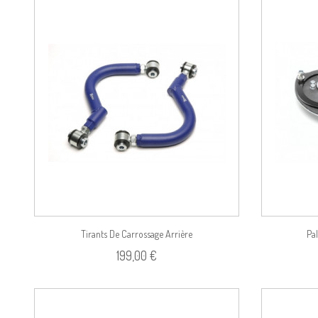
duit
Voir le produit
Tirants De Carrossage Arrière
Pal
199,00 €