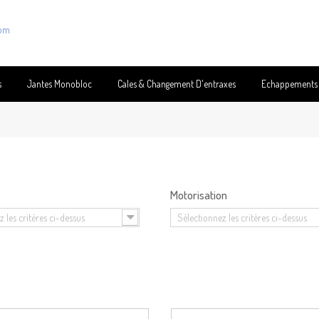
com
s
Jantes Monobloc
Cales & Changement D'entraxes
Echappements
Motorisation
 les critères ci-dessus
Sélectionnez les critères ci-dessus