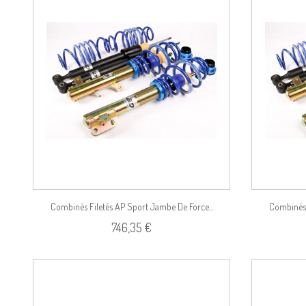
duit
Voir le produit
Combinés Filetés AP Sport Jambe De Force...
Combinés 
746,35 €