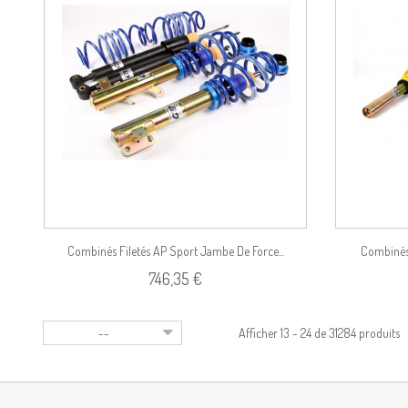
duit
Voir le produit
Combinés Filetés AP Sport Jambe De Force...
Combinés 
746,35 €
--
Afficher 13 - 24 de 31284 produits