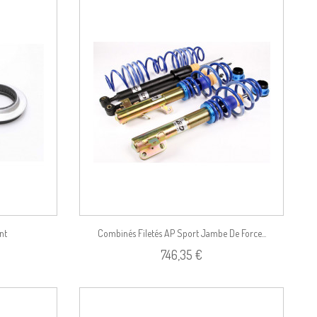
Voir le produit
nt
Combinés Filetés AP Sport Jambe De Force...
746,35 €