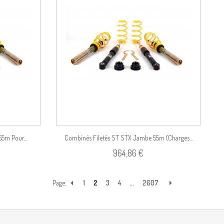
Voir le produit
5m Pour...
Combinés Filetés ST STX Jambe 55m (Charges...
964,86 €
Page:
1
2
3
4
...
2607