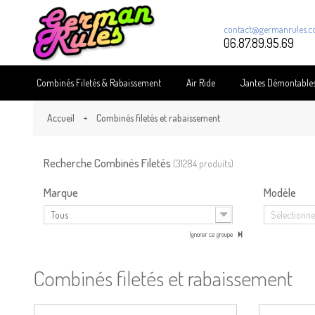
contact@germanrules.
06.87.89.95.69
Combinés Filetés & Rabaissement
Air Ride
Jantes Démontable
Accueil
Combinés filetés et rabaissement
Recherche Combinés Filetés
(31284 produits)
Marque
Modèle
Tous
Sélectionnez
Ignorer ce groupe
Combinés filetés et rabaissement