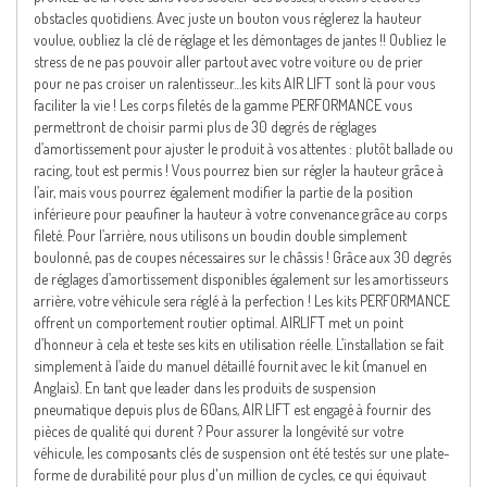
obstacles quotidiens. Avec juste un bouton vous réglerez la hauteur
voulue, oubliez la clé de réglage et les démontages de jantes !! Oubliez le
stress de ne pas pouvoir aller partout avec votre voiture ou de prier
pour ne pas croiser un ralentisseur…les kits AIR LIFT sont là pour vous
faciliter la vie ! Les corps filetés de la gamme PERFORMANCE vous
permettront de choisir parmi plus de 30 degrés de réglages
d’amortissement pour ajuster le produit à vos attentes : plutôt ballade ou
racing, tout est permis ! Vous pourrez bien sur régler la hauteur grâce à
l’air, mais vous pourrez également modifier la partie de la position
inférieure pour peaufiner la hauteur à votre convenance grâce au corps
fileté. Pour l’arrière, nous utilisons un boudin double simplement
boulonné, pas de coupes nécessaires sur le châssis ! Grâce aux 30 degrés
de réglages d’amortissement disponibles également sur les amortisseurs
arrière, votre véhicule sera réglé à la perfection ! Les kits PERFORMANCE
offrent un comportement routier optimal. AIRLIFT met un point
d’honneur à cela et teste ses kits en utilisation réelle. L’installation se fait
simplement à l’aide du manuel détaillé fournit avec le kit (manuel en
Anglais). En tant que leader dans les produits de suspension
pneumatique depuis plus de 60ans, AIR LIFT est engagé à fournir des
pièces de qualité qui durent ? Pour assurer la longévité sur votre
véhicule, les composants clés de suspension ont été testés sur une plate-
forme de durabilité pour plus d'un million de cycles, ce qui équivaut