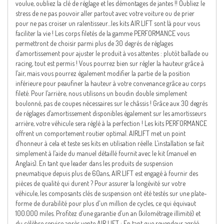
voulue, oubliez la clé de réglage et les démontages de jantes !! Oubliez le
stress de ne pas pouvoir aller partout avec votre voiture ou de prier
pour ne pas croiser un ralentisseur…les kits AIR LIFT sont là pour vous
faciliter la vie ! Les corps filetés de la gamme PERFORMANCE vous
permettront de choisir parmi plus de 30 degrés de réglages
d’amortissement pour ajuster le produit à vos attentes : plutôt ballade ou
racing, tout est permis ! Vous pourrez bien sur régler la hauteur grâce à
l’air, mais vous pourrez également modifier la partie de la position
inférieure pour peaufiner la hauteur à votre convenance grâce au corps
fileté. Pour l’arrière, nous utilisons un boudin double simplement
boulonné, pas de coupes nécessaires sur le châssis ! Grâce aux 30 degrés
de réglages d’amortissement disponibles également sur les amortisseurs
arrière, votre véhicule sera réglé à la perfection ! Les kits PERFORMANCE
offrent un comportement routier optimal. AIRLIFT met un point
d’honneur à cela et teste ses kits en utilisation réelle. L’installation se fait
simplement à l’aide du manuel détaillé fournit avec le kit (manuel en
Anglais). En tant que leader dans les produits de suspension
pneumatique depuis plus de 60ans, AIR LIFT est engagé à fournir des
pièces de qualité qui durent ? Pour assurer la longévité sur votre
véhicule, les composants clés de suspension ont été testés sur une plate-
forme de durabilité pour plus d'un million de cycles, ce qui équivaut
100.000 miles. Profitez d’une garantie d’un an (kilométrage illimité) et
du célèbre service après vente AIR LIFT : En tant que revendeur agréé,