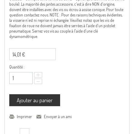
boule). La majorité des jantes accessoire, c'est à dire NON d'origine,
doivent être installées avec des vis ou écrou à assise conique. Pour toute
question contactez nous. NOTE : Pour des raisons techniques évidentes,
la visserie n'est ni reprise ni échangée. Veuillez notez que les vis de
fixation de roue ne doivent jamais être serrées à l'aide d'un pistolet
pneumatique. Serrez vos vis au couple à l'aide d'une clé
dynamométrique.
14,01 €
Quantité :
Ajouter au panier
Imprimer
Envoyer à un ami