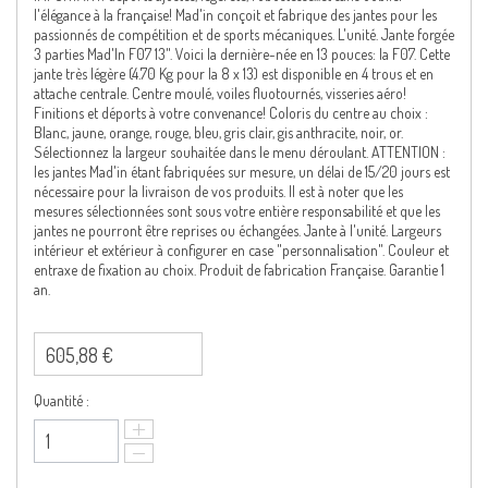
l'élégance à la française! Mad'in conçoit et fabrique des jantes pour les
passionnés de compétition et de sports mécaniques. L'unité. Jante forgée
3 parties Mad'In F07 13". Voici la dernière-née en 13 pouces: la F07. Cette
jante très légère (4.70 Kg pour la 8 x 13) est disponible en 4 trous et en
attache centrale. Centre moulé, voiles fluotournés, visseries aéro!
Finitions et déports à votre convenance! Coloris du centre au choix :
Blanc, jaune, orange, rouge, bleu, gris clair, gis anthracite, noir, or.
Sélectionnez la largeur souhaitée dans le menu déroulant. ATTENTION :
les jantes Mad'in étant fabriquées sur mesure, un délai de 15/20 jours est
nécessaire pour la livraison de vos produits. Il est à noter que les
mesures sélectionnées sont sous votre entière responsabilité et que les
jantes ne pourront être reprises ou échangées. Jante à l'unité. Largeurs
intérieur et extérieur à configurer en case "personnalisation". Couleur et
entraxe de fixation au choix. Produit de fabrication Française. Garantie 1
an.
605,88 €
Quantité :