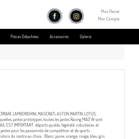
Mon Panier
Mon Compte
Pièces Détachées
Accessoires
Galerie
FERRARI, LAMBORGHINI, MASERATI, ASTON MARTIN, LOTUS,
tes, jantes prototypes...toutes les jantes Racing MAD'iN sont
TAIL EST IMPORTANT: déports ajustés, légèreté, robustesse...et
s jantes pour les passionnés de compétition et de sports
oloris du centre au choix : Blanc, jaune, orange, rouge, bleu, gris