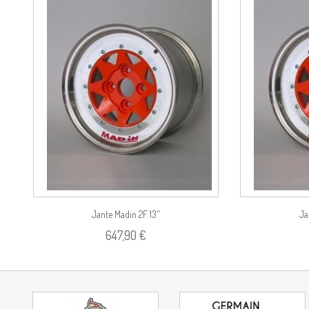
duit
Voir le produit
Jante Madin 2F 13"
Ja
647,90 €