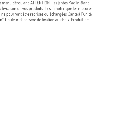
s le menu déroulant. ATTENTION : les jantes Mad'in étant
 livraison de vos produits. Il est à noter que les mesures
s ne pourront être reprises ou échangées. Jante à l'unité.
n". Couleur et entraxe de fixation au choix. Produit de