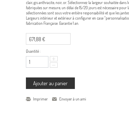
clair, gis anthracite, noir, or. Sélectionnez la largeur souhaitée dan
fabriquées sur mesure, un délai de 15/20 jours est nécessaire pour la
sélectionnées sont sous votre entière responsabilité et que les jante
Largeurs intérieur et extérieur à configurer en case "personnalisatio
fabrication Française. Garantie 1 an.
671,88 €
Quantité :
Ajouter au panier
Imprimer
Envoyer à un ami