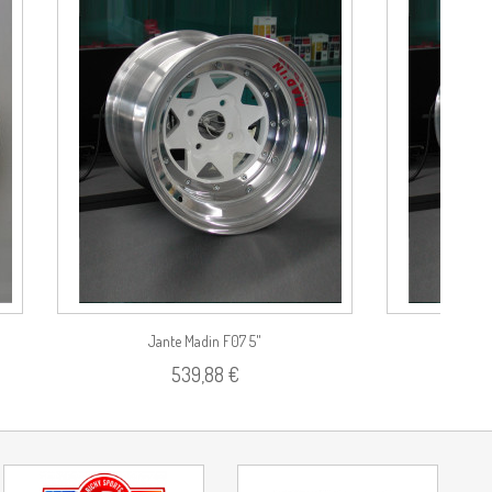
duit
Voir le produit
Jante Madin F07 5"
Jan
539,88 €