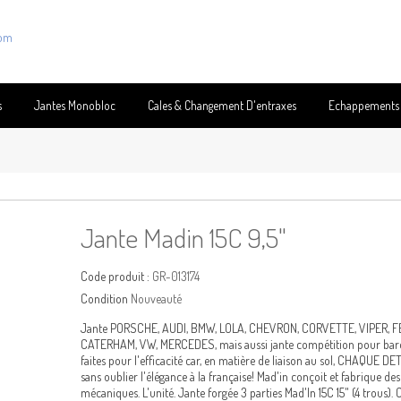
com
s
Jantes Monobloc
Cales & Changement D'entraxes
Echappements
Jante Madin 15C 9,5"
Code produit :
GR-013174
Condition
Nouveauté
Jante PORSCHE, AUDI, BMW, LOLA, CHEVRON, CORVETTE, VIPER, 
CATERHAM, VW, MERCEDES, mais aussi jante compétition pour barquet
faites pour l'efficacité car, en matière de liaison au sol, CHAQUE DE
sans oublier l'élégance à la française! Mad'in conçoit et fabrique de
mécaniques. L'unité. Jante forgée 3 parties Mad'In 15C 15" (4 trous). C