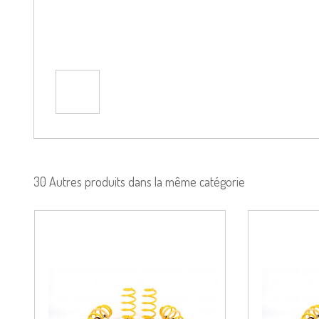
30 Autres produits dans la même catégorie
duit
Voir le produit