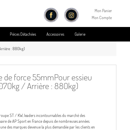
Mon Panier
Mon Compte
Pièces Détachées
Accessoires
Galerie
Arrière : 880kg)
be de force 55mmPour essieu
1070kg / Arrière : 880kg)
groupe ST / KW, leaders incontournables du marché des
naire de AP Sport en France depuis de nombreuses années.
t une des marques devenue la plus demandée par les clients en