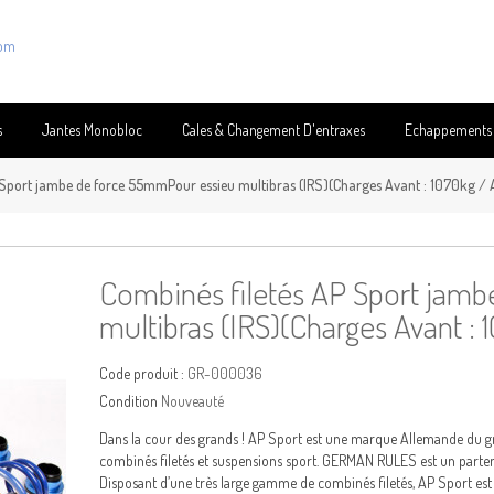
com
s
Jantes Monobloc
Cales & Changement D'entraxes
Echappements
 Sport jambe de force 55mmPour essieu multibras (IRS)(Charges Avant : 1070kg / 
Combinés filetés AP Sport jam
multibras (IRS)(Charges Avant : 
Code produit :
GR-000036
Condition
Nouveauté
Dans la cour des grands ! AP Sport est une marque Allemande du 
combinés filetés et suspensions sport. GERMAN RULES est un parte
Disposant d’une très large gamme de combinés filetés, AP Sport es