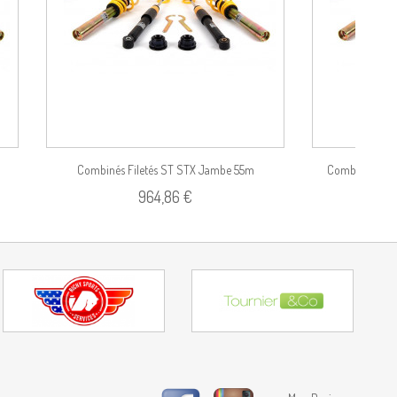
Combinés Filetés ST STX Jambe 55m
Combinés File
964,86 €
(Charges...