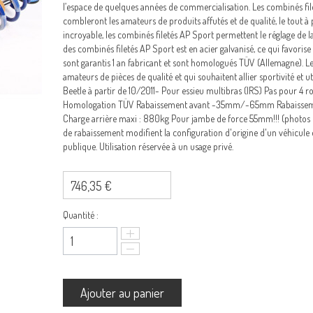
l’espace de quelques années de commercialisation. Les combinés 
combleront les amateurs de produits affutés et de qualité, le tout à
incroyable, les combinés filetés AP Sport permettent le réglage de l
des combinés filetés AP Sport est en acier galvanisé, ce qui favoris
sont garantis 1 an fabricant et sont homologués TÜV (Allemagne). Le
amateurs de pièces de qualité et qui souhaitent allier sportivité et
Beetle à partir de 10/2011- Pour essieu multibras (IRS) Pas pour 4 r
Homologation TÜV Rabaissement avant -35mm/-65mm Rabaissem
Charge arrière maxi : 880kg Pour jambe de force 55mm!!! (photos no
de rabaissement modifient la configuration d'origine d'un véhicule 
publique. Utilisation réservée à un usage privé.
746,35 €
Quantité :
Ajouter au panier