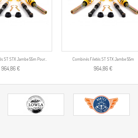
és ST STX Jambe 55m Pour...
Combinés Filetés ST STX Jambe 55m
964,86 €
964,86 €
(Charges...