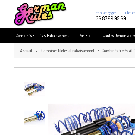
contact@germanrules.
06.87.89.95.69
Combinés Filetés & Rabaissement
Air Ride
Jantes Démontable
Accueil
Combinés filetés et rabaissement
Combinés filetés AP