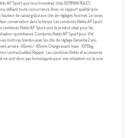
filetés AP Sport que vous trouverez chez GERMAN RULES
 prix défiant toute concurrence. Avec un rapport qualité/prix
a hauteur de caisse grâce aux clés de réglages fournies. Le corps
e leur conservation dans le temps. Les combinés filetés AP Sport
s combinés filetés AP Sport sont le produit idéal pour les
 utilisation quotidienne. Combinés filetés AP Sport pour VW
oues motrices Vendus avec les clés de réglage Garantie 2 ans
ent arrière -65mm/-65mm Charge avant maxi : 1070kg
n contractuelles) Rappel : Les combinés filetés et accessoires
et ne sont donc pas homologués pour une utilisation sur la voie