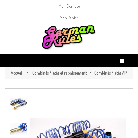
Mon Compte
Mon Panier
Accueil
Combinés filetés et rabaissement
Combinés filetés AP
Sport jambe de force 55mmPour essieu multibras (IRS)(Charges
Avant : 1070kg / Arrière : 880kg)