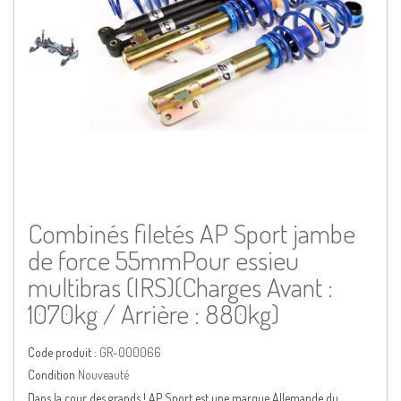
Combinés filetés AP Sport jambe
de force 55mmPour essieu
multibras (IRS)(Charges Avant :
1070kg / Arrière : 880kg)
Code produit :
GR-000066
Condition
Nouveauté
Dans la cour des grands ! AP Sport est une marque Allemande du