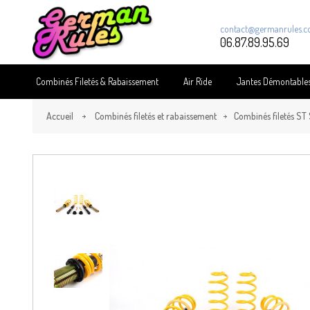
contact@germanrules.
06.87.89.95.69
Combinés Filetés & Rabaissement
Air Ride
Jantes Démontable
Accueil
Combinés filetés et rabaissement
Combinés filetés ST