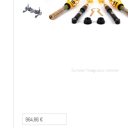
Survoler l'image pour zommer
964,86 €