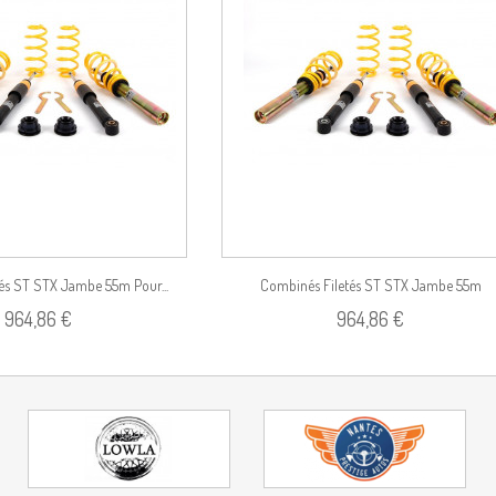
Voir le produit
Voir le pro
és ST STX Jambe 55m Pour...
Combinés Filetés ST STX Jambe 55m
964,86 €
964,86 €
(Charges...