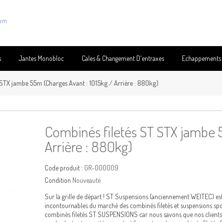
com
s
Jantes Monobloc
Cales & Changement D'entraxes
Echappements
 STX jambe 55m (Charges Avant : 1015kg / Arrière : 880kg)
Combinés filetés ST STX jambe 5
Arrière : 880kg)
Code produit :
GR-000009
Condition
Nouveauté
Sur la grille de départ ! ST Suspensions (anciennement WEITEC) es
incontournables du marché des combinés filetés et suspensions s
combinés filetés ST SUSPENSIONS car nous savons que nos clients s