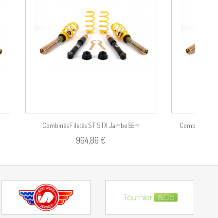
duit
Voir le produit
Combinés Filetés ST STX Jambe 55m
Combinés File
964,86 €
(Charges...