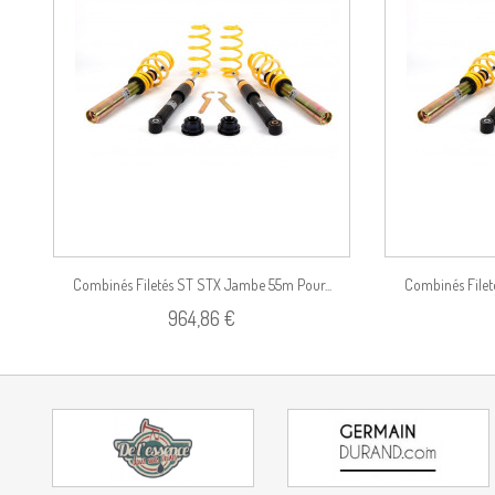
duit
Voir le produit
Combinés Filetés ST STX Jambe 55m Pour...
Combinés Filet
964,86 €