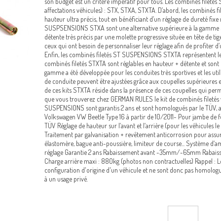
son budget est un critère impératif pour tous. Les combinés fileté
affectations véhicules) : STX, STXA, STXTA. D’abord, les combiné
hauteur ultra précis, tout en bénéficiant d’un réglage de dureté fixe r
SUSPSENSIONS STXA sont une alternative supérieure à la gamme ST
détente très précis par une molette progressive située en tête de tig
ceux qui ont besoin de personnaliser leur réglage afin de profiter 
Enfin, les combinés filetés ST SUSPENSIONS STXTA représentent l
combinés filetés STXTA sont réglables en hauteur + détente et sont
gamme a été développée pour les conduites très sportives et les util
de conduite peuvent être ajustées grâce aux coupelles supérieures 
de ces kits STXTA réside dans la présence de ces coupelles qui p
que vous trouverez chez GERMAN RULES le kit de combinés filetés v
SUSPENSIONS sont garantis 2 ans et sont homologués par le TÜV, a
Volkswagen VW Beetle Type 16 à partir de 10/2011- Pour jambe 
TÜV Réglage de hauteur sur l‘avant et l‘arrière (pour les véhicules le
Traitement par galvanisation + revêtement anticorrosion pour assure
élastomère, bague anti-poussière, limiteur de course... Système d‘
réglage Garantie 2 ans Rabaissement avant -35mm/-65mm Rabais
Charge arrière maxi : 880kg (photos non contractuelles) Rappel : Le
configuration d'origine d'un véhicule et ne sont donc pas homologués
à un usage privé.