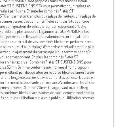
s ST SUSPENSIONS sont proposés sous trois finitions (selon
s filetés ST SUSPENSIONS STX vous permettront un réglage en
éalisé par l’usine. Ensuite, les combinés filetés ST
X en permettant, en plus du réglage de hauteur, un réglage de
e d’amortisseur. Ces combinés filetés sont parfaits pour tous
d’une configuration de véhicule leur correspondant à 100%.
e produit le plus abouti de la gamme ST SUSPENSIONS. Les
 équipés de coupelle supérieure aluminium sur Unibal. Cette
isations sur circuit de vos combinés filetés. Les performances
en aluminium et à un réglage d’amortissement adaptatif. Le plus
ermettent un ajustement du carrossage. Nous sommes donc sûr
ous correspondant. En plus, les combinés filetés ST
lors n’hésitez plus ! Combinés filetés ST SUSPENSIONS pour
de force 55mm Gamme conforme aux normes d‘homologation
 permettant) par disque situé sur le corps fileté de l‘amortisseur
r une longévité accrue Kit livré complet avec ressort, butée en
amortissement bitube haute performance Vendus avec les clés de
sement arrière -40mm/-70mm Charge avant maxi : 1015kg
s combinés filetés et accessoires de rabaissement modifient la
 pour une utilisation sur la voie publique. Utilisation réservée