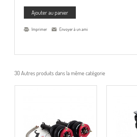
Ajouter au panier
Imprimer
Envoyer à un ami
30 Autres produits dans la même catégorie
duit
Voir le produit