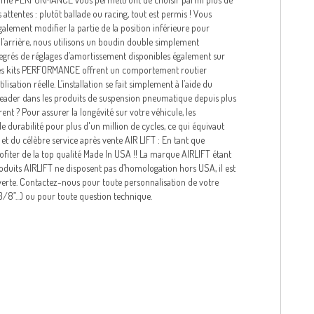
attentes : plutôt ballade ou racing, tout est permis ! Vous
galement modifier la partie de la position inférieure pour
 l’arrière, nous utilisons un boudin double simplement
degrés de réglages d’amortissement disponibles également sur
n ! Les kits PERFORMANCE offrent un comportement routier
isation réelle. L’installation se fait simplement à l’aide du
e leader dans les produits de suspension pneumatique depuis plus
ent ? Pour assurer la longévité sur votre véhicule, les
 durabilité pour plus d'un million de cycles, ce qui équivaut
 et du célèbre service après vente AIR LIFT : En tant que
ofiter de la top qualité Made In USA !! La marque AIRLIFT étant
oduits AIRLIFT ne disposent pas d’homologation hors USA, il est
ouverte. Contactez-nous pour toute personnalisation de votre
3/8’’…) ou pour toute question technique.