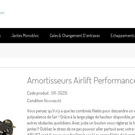
com
s
Jantes Monobloc
Cales & Changement D'entraxes
Echappements
Amortisseurs Airlift Performance
Code produit :
GR-35226
Condition
Nouveauté
Vous pensez qu’il n’y a que les combinés filetés pour descendre un v
polyvalence de l’air ! Grâce à la large plage de hauteur disponible, pr
autres obstacles quotidiens. Avec juste un bouton vous réglerez la h
jantes !! Oubliez le stress de ne pas pouvoir aller partout avec votre
AIR LIFT sont là pour vous faciliter la vie ! Les corps filetés de