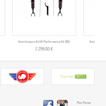
Amortisseurs Airlift Performance A4 (B5)
Amortisseurs
2 299,00 €
Mon Panier