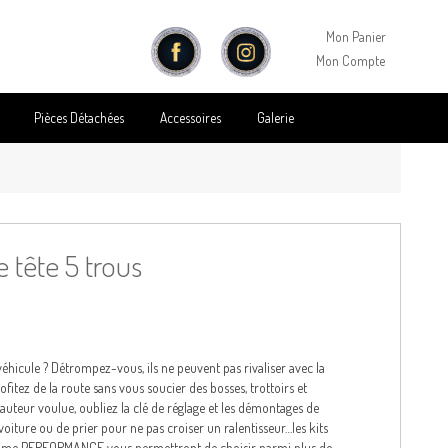
Mon Panier
Mon Compte
Pièces Détachées
Accessoires
Galerie
 tête 5 trous
éhicule ? Détrompez-vous, ils ne peuvent pas rivaliser avec la
ofitez de la route sans vous soucier des bosses, trottoirs et
auteur voulue, oubliez la clé de réglage et les démontages de
 voiture ou de prier pour ne pas croiser un ralentisseur…les kits
 la gamme PERFORMANCE vous permettront de choisir parmi plus de