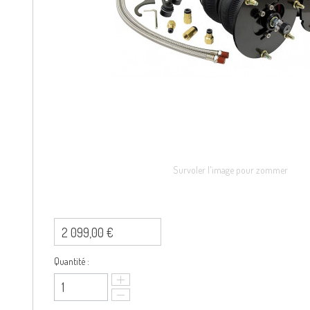
Survoler l'image pour zommer
2 099,00 €
Quantité :