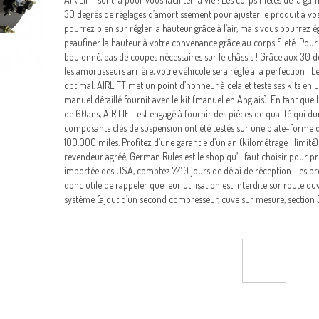
30 degrés de réglages d’amortissement pour ajuster le produit à vos 
pourrez bien sur régler la hauteur grâce à l’air, mais vous pourrez é
peaufiner la hauteur à votre convenance grâce au corps fileté. Pour
boulonné, pas de coupes nécessaires sur le châssis ! Grâce aux 30 
les amortisseurs arrière, votre véhicule sera réglé à la perfectio
optimal. AIRLIFT met un point d’honneur à cela et teste ses kits en util
manuel détaillé fournit avec le kit (manuel en Anglais). En tant qu
de 60ans, AIR LIFT est engagé à fournir des pièces de qualité qui dur
composants clés de suspension ont été testés sur une plate-forme de
100.000 miles. Profitez d’une garantie d’un an (kilométrage illimité)
revendeur agréé, German Rules est le shop qu’il faut choisir pour pr
importée des USA, comptez 7/10 jours de délai de réception. Les pr
donc utile de rappeler que leur utilisation est interdite sur route 
système (ajout d’un second compresseur, cuve sur mesure, section 